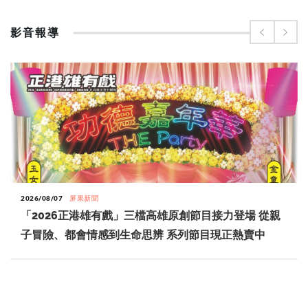
影音報導
2026/08/07
屏果新聞
「2026正港雄有戲」三檔高雄原創節目接力登場 從親
子冒險、都會情感到生命思辨 系列節目現正熱賣中