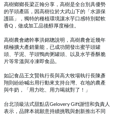
高樹鄉鄉長梁正翰分享，高樹是全台別具優勢
的芋頭產區，因高樹位於大武山下的「水源保
護區」，獨特的種植環境讓水芋口感特別鬆軟
香Q，做成加工品後醇厚度極佳。
高樹農會總幹事洪銘聰說明，高樹農會近幾年
積極擴大產銷量能，已成功開發出蜜芋頭罐
頭、芋泥、芋頭鴨肉粥罐頭、以及水芋香酥脆
片等常溫與冷凍即食品。
如記食品王文賢執行長與高大牧場執行長陳彥
翔則紛紛喊出用行動來支持台灣、在地的農產
與牛奶，「用力吃、用力喝就對了！」
台北頂級法式甜點店Gelovery Gift謝愷和負責人
表示，品牌本就願意持續挑戰與創新推出不同