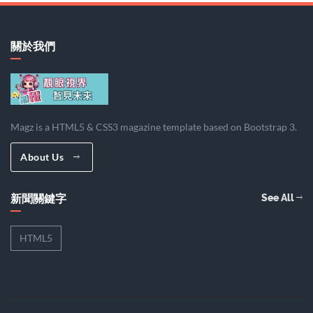
關於我們
Magz is a HTML5 & CSS3 magazine template based on Bootstrap 3.
About Us
新聞關鍵字
See All
HTML5