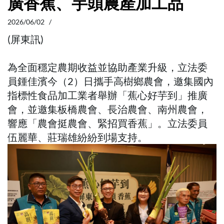
廣香蕉、芋頭農產加工品
2026/06/02 /
(屏東訊)
為全面穩定農期收益並協助產業升級，立法委
員鍾佳濱今（2）日攜手高樹鄉農會，邀集國內
指標性食品加工業者舉辦「蕉心好芋到」推廣
會，並邀集板橋農會、長治農會、南州農會，
響應「農會挺農會、緊招買香蕉」。立法委員
伍麗華、莊瑞雄紛紛到場支持。