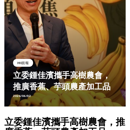
HI靚報
立委鍾佳濱攜手高樹農會，
推廣香蕉、芋頭農產加工品
2026/06/02
立委鍾佳濱攜手高樹農會，推