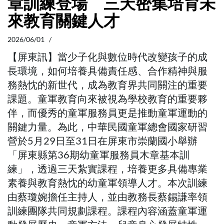
章訓練登場 三天密集培育未
來教育關鍵人才
2026/06/01 /
【屏東訊】當少子化與數位時代改變孩子的成
長環境，如何培養具備責任感、合作精神與服
務熱忱的新世代，成為教育界共同關注的重要
課題。童軍教育向來被視為學校教育的重要夥
伴，而優秀的童軍服務員更是推動童軍運動的
關鍵力量。為此，中華民國童軍總會國家研習
營於5月29日至31日在屏東市崇蘭國小舉辦
「屏東縣第36期幼童軍服務員木章基本訓
練」，透過三天紮實課程，培養更多具備專業
素養與教育熱忱的幼童軍領導人才。本次訓練
由蔡瓊婉擔任主持人，並由教務長蔡錫謙率領
訓練團隊共同規劃課程。課程內容涵蓋童軍運