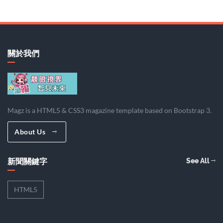
關於我們
Magz is a HTML5 & CSS3 magazine template based on Bootstrap 3.
About Us
新聞關鍵字
See All
HTML5