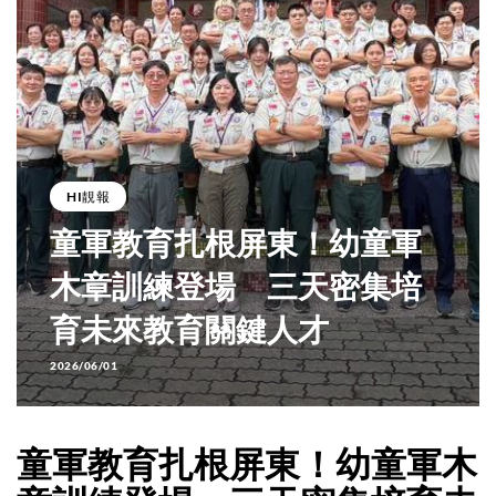
HI靚報
童軍教育扎根屏東！幼童軍
木章訓練登場 三天密集培
育未來教育關鍵人才
2026/06/01
童軍教育扎根屏東！幼童軍木