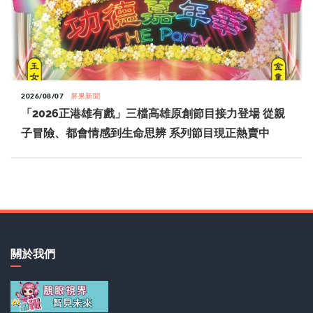
2026/08/07
屏果新聞
「2026正港雄有戲」三檔高雄原創節目接力登場 從親
子冒險、都會情感到生命思辨 系列節目現正熱賣中
關於我們