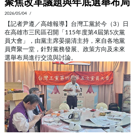
聚焦改革議題與年底選舉布局
2026/05/04 /
【記者尹遵／高雄報導】台灣工黨於今（3）日
在高雄市三民區召開「115年度第4屆第5次黨
員大會」，由黨主席晏揚清主持，來自各地黨
員齊聚一堂，針對黨務發展、政策方向及未來
選舉布局進行交流與討論。