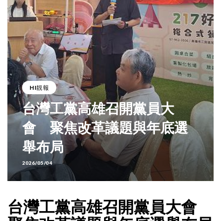
HI靚報
台灣工黨高雄召開黨員大
會 聚焦改革議題與年底選
舉布局
2026/05/04
台灣工黨高雄召開黨員大會