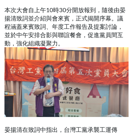
本次大會自上午10時30分開放報到，隨後由晏
揚清致詞並介紹與會來賓，正式揭開序幕。議
程涵蓋來賓致詞、年度工作報告及提案討論，
並於中午安排合影與聯誼餐會，促進黨員間互
動，強化組織凝聚力。
晏揚清在致詞中指出，台灣工黨承襲工運傳