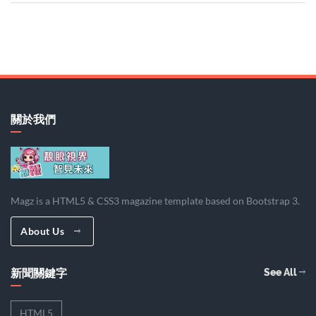
關於我們
Magz is a HTML5 & CSS3 magazine template based on Bootstrap 3.
About Us
新聞關鍵字
See All
HTML5