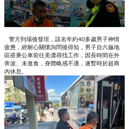
警方到場後發現，該名年約40多歲男子神情
疲憊，經耐心關懷詢問後得知，男子自六龜地
區搭乘公車前往美濃尋找工作，因長時間在外
奔波、未進食，身體略感不適，遂暫時於超商
內休息。