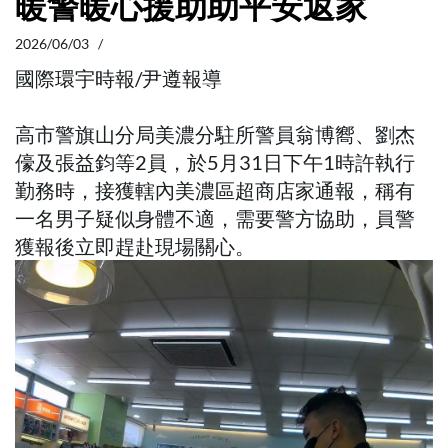
暖警暖心援助助平安返家
2026/06/03 /
國際環宇時報/尹遵報導
高市警旗山分局美濃分駐所警員翁博嚮、劉杰
儫及張益鈞等2員，於5月31日下午1時許執行
勤務時，接獲轄內美濃區超商店家通報，稱有
一名男子疑似身體不適，需要警方協助，員警
獲報後立即趕赴現場關心。