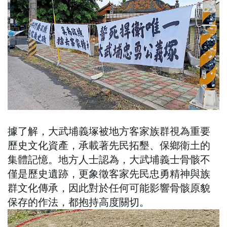
據了解，大武埔義塚被地方客家族群視為重要
歷史文化資產，承載著先民拓墾、保鄉衛土的
集體記憶。地方人士認為，大武埔義士骨骸不
僅是歷史遺跡，更象徵客家先民忠勇精神與族
群文化傳承，因此對於任何可能影響骨骸原貌
保存的作法，都抱持高度關切。