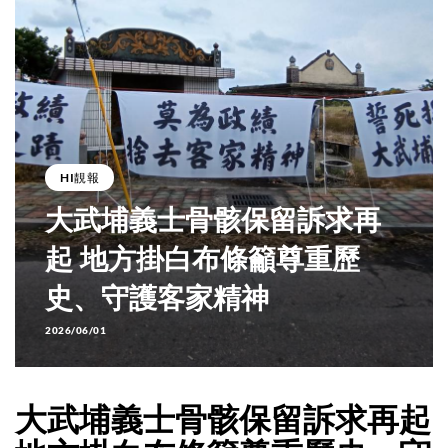
HI靚報
大武埔義士骨骸保留訴求再
起 地方掛白布條籲尊重歷
史、守護客家精神
2026/06/01
大武埔義士骨骸保留訴求再起