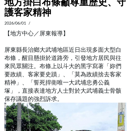
地方掛白布條籲尊重歷史、守
護客家精神
2026/06/01 /
【地方中心／屏東報導】
屏東縣長治鄉大武埔地區近日出現多面大型白
布條，醒目懸掛於道路旁，引發地方居民與往
來民眾關注。布條上以斗大的黑字寫著「妳們
要政績、客家要史蹟」、「莫為政績捨去客家
精神」、「誓死捍衛唯一大武埔忠勇公義
塚」，直接表達地方人士對於大武埔義士骨骸
保存議題的強烈訴求。