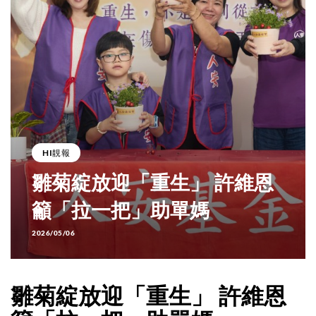
HI靚報
雛菊綻放迎「重生」 許維恩
籲「拉一把」助單媽
2026/05/06
雛菊綻放迎「重生」 許維恩