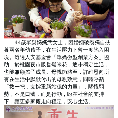
44歲單親媽媽武女士，因婚姻破裂獨自扶
養兩名年幼孩子，在生活壓力下曾一度陷入困
境。透過人安基金會「單媽微型創業方案」協
助，於桃園夜市販售爆米花，逐步穩定生活，
也能兼顧孩子成長。母親節將至，許維恩向所
有在生活中默默付出的母親致意，同時呼籲
「救一把，支撐重新站穩的力量」，關懷弱
勢，不是口號，而是行動，盼在社會的支持
下，讓更多家庭走向穩定，安心生活。