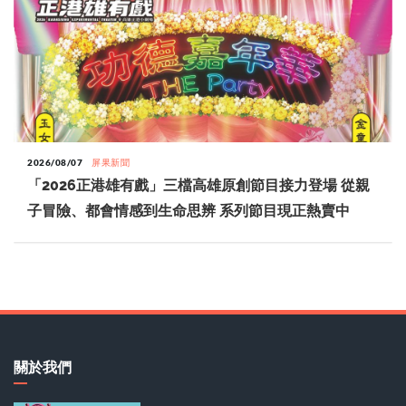
2026/08/07
屏果新聞
「2026正港雄有戲」三檔高雄原創節目接力登場 從親
子冒險、都會情感到生命思辨 系列節目現正熱賣中
關於我們