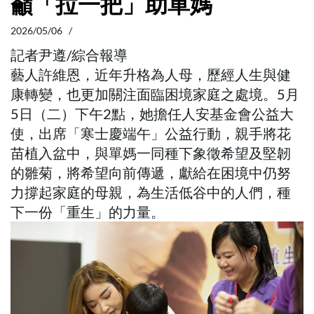
籲「拉一把」助單媽
2026/05/06 /
記者尹遵/綜合報導
藝人許維恩，近年升格為人母，歷經人生與健
康轉變，也更加關注面臨困境家庭之處境。5月
5日（二）下午2點，她擔任人安基金會公益大
使，出席「寒士慶端午」公益行動，親手將花
苗植入盆中，與單媽一同種下象徵希望及堅韌
的雛菊，將希望向前傳遞，獻給在困境中仍努
力撐起家庭的母親，為生活低谷中的人們，種
下一份「重生」的力量。