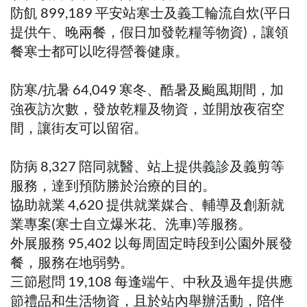
防飢 899,189 平安站寒士及義工輪流自炊(平日
提供午、晚兩餐，假日加發乾糧等物資)，讓領
餐寒士都可以吃得營養健康。
防寒/抗暑 64,049 寒冬、酷暑及颱風期間，加
強夜訪次數，發放乾糧及物資，並開放夜宿空
間，讓街友可以留宿。
防病 8,327 陪同就醫、站上提供義診及義剪等
服務，達到預防勝於治療的目的。
協助就業 4,620 提供就業媒合、輔導及創新就
業專案(寒士自立爆米花、洗車)等服務。
外展服務 95,402 以每周固定時段到公園外展發
餐，服務在地弱勢。
三節慰問 19,108 每逢端午、中秋及過年提供應
節禮品和生活物資，且於站內舉辦活動，陪伴