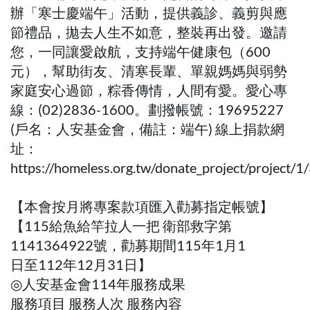
辦「寒士慶端午」活動，提供義診、義剪與應
節禮品，拋去人生不如意，整裝再出發。邀請
您，一同讓愛啟航，支持端午健康包（600
元），幫助街友、清寒長輩、單親媽媽與弱勢
家庭安心過節，粽香傳情，人間有愛。愛心專
線：(02)2836-1600。劃撥帳號：19695227
(戶名：人安基金會，備註：端午) 線上捐款網
址：
https://homeless.org.tw/donate_project/project/1
【本會按月將專案款項匯入勸募指定帳號】
【115給魚給竿拉人一把 衛部救字第
1141364922號，勸募期間115年1月1
日至112年12月31日】
◎人安基金會114年服務成果
服務項目 服務人次 服務內容