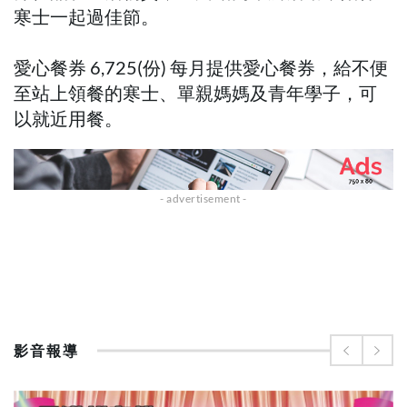
寒士一起過佳節。
愛心餐券 6,725(份) 每月提供愛心餐券，給不便
至站上領餐的寒士、單親媽媽及青年學子，可
以就近用餐。
影音報導